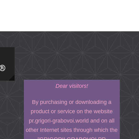
I®
Dear visitors!
By purchasing or downloading a
product or service on the website
pr.grigori-grabovoi.world and on all
other Internet sites through which the