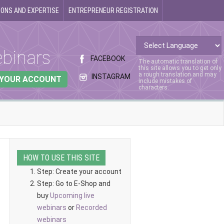
ONS AND EXPERTISE
ENTREPRENEUR REGISTRATION
binars
FACEBOOK
The automatic translation of
this site allows you to get only
a rough translation and may
INSTAGRAM
 YOUR ACCOUNT
include mistakes of
characters.
HOW TO USE THIS SITE
Step: Create your account
Step: Go to E-Shop and
buy
Upcoming live
webinars
or
Recorded
webinars