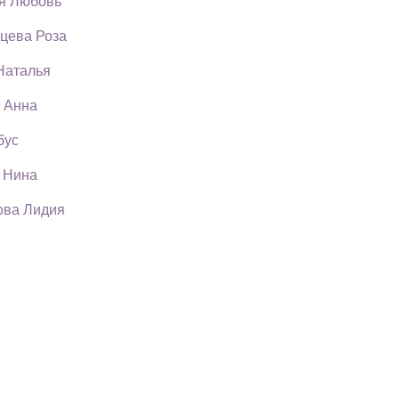
ая Любовь
цева Роза
Наталья
 Анна
бус
 Нина
ова Лидия