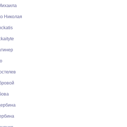
Михаила
ко Николая
ckatis
kaityte
атинер
о
остелев
бровой
бова
Щербина
ербина